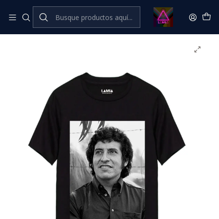
Inicio
💥​ESTRENOS​
Polera Victor Jara Línea Premium #5