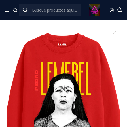
Inicio
💥​ESTRENOS​
Polerón Pedro Lemebel Línea Premium #8