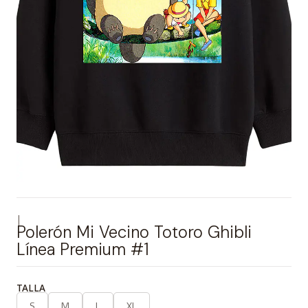
|
Polerón Mi Vecino Totoro Ghibli
Línea Premium #1
TALLA
S
M
L
XL