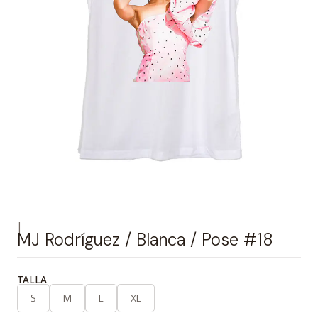
|
MJ Rodríguez / Blanca / Pose #18
TALLA
S
M
L
XL