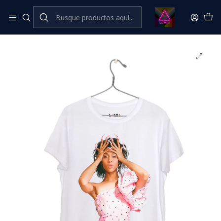
Inicio
Catálogo Classic
LGBTIQANB+ Classic
MJ Rodríguez / Blanca / Pose #18