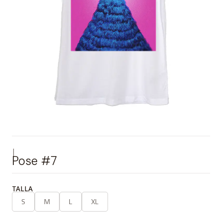
|
Pose #7
TALLA
S
M
L
XL