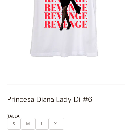
|
Princesa Diana Lady Di #6
TALLA
S
M
L
XL