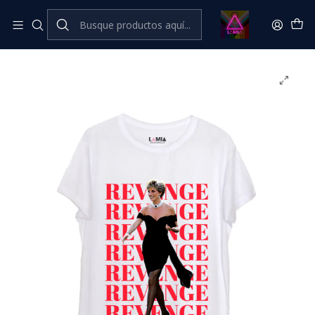
Inicio
Catálogo Classic
⭐ CLÁSICOS LÂMIA⭐ Classic
Princesa Diana Lady Di #6