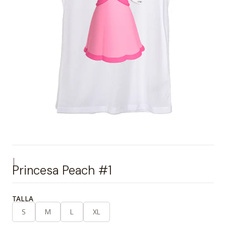
|
Princesa Peach #1
TALLA
S
M
L
XL