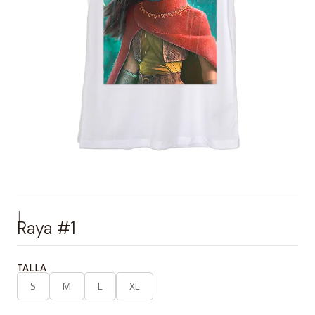
|
Raya #1
TALLA
S
M
L
XL