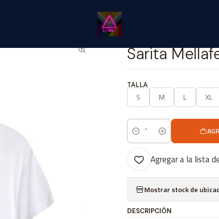
Inicio
Catálogo Classic
Cine Series y TV Classic
Sarita Mellafe #
|
Sarita Mellaf
TALLA
S
M
L
XL
AGR
Cantidad
Agregar a la lista d
Mostrar stock de ubica
DESCRIPCIÓN