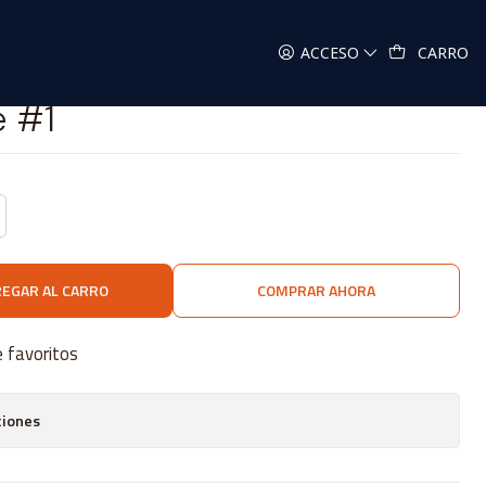
1
ACCESO
CARRO
e #1
EGAR AL CARRO
COMPRAR AHORA
e favoritos
ciones