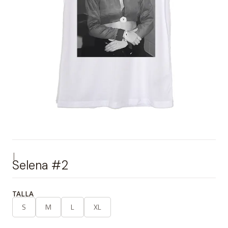
|
Selena #2
TALLA
S
M
L
XL