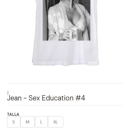
|
Jean - Sex Education #4
TALLA
S
M
L
XL