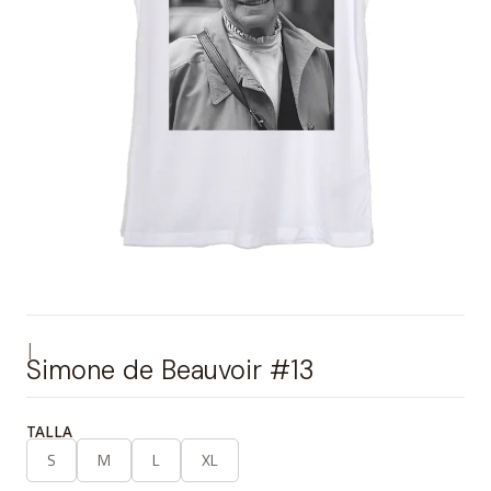
|
Simone de Beauvoir #13
TALLA
S
M
L
XL