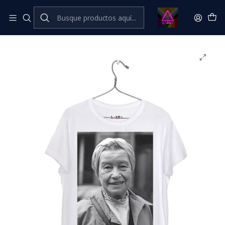
Inicio
Catálogo Classic
Feminismo💜​🔥​ Classic
Simone de Beauvoir #13