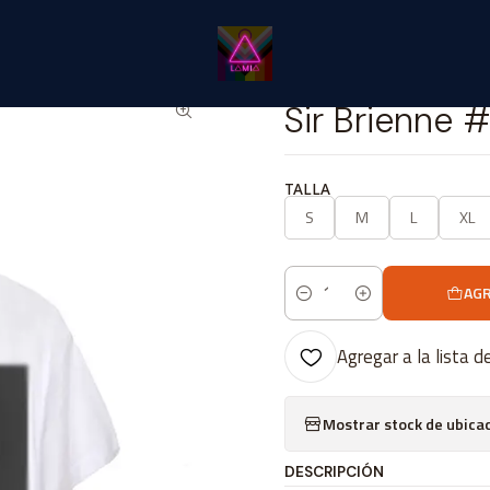
nicio
Catálogo Classic
⭐ CLÁSICOS LÂMIA⭐ Classic
Sir Brienne 
|
Sir Brienne #
TALLA
S
M
L
XL
AGR
Cantidad
Agregar a la lista d
Mostrar stock de ubica
DESCRIPCIÓN