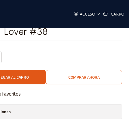
 #38
ACCESO
CARRO
 - Lover #38
EGAR AL CARRO
COMPRAR AHORA
e favoritos
ciones