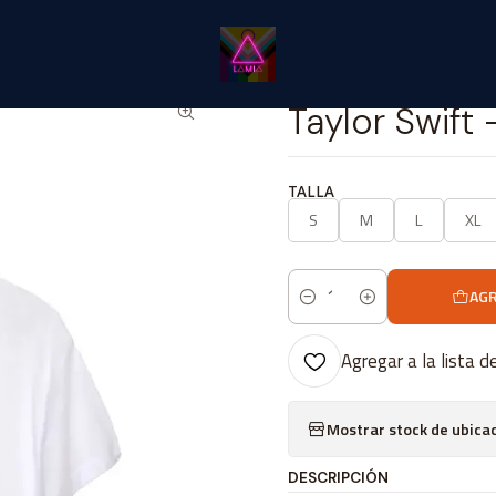
cio
Catálogo Classic
⭐ Taylor Swift Classic⭐
Taylor Swift - Lover
|
Taylor Swift
TALLA
S
M
L
XL
AGR
Cantidad
Agregar a la lista d
Mostrar stock de ubica
DESCRIPCIÓN