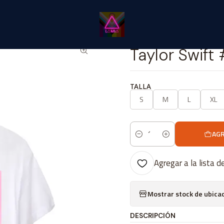
icio
Catálogo Classic
⭐ CLÁSICOS LÂMIA⭐ Classic
Taylor Swift 
|
Taylor Swift
TALLA
S
M
L
XL
AGR
Cantidad
Agregar a la lista d
Mostrar stock de ubica
DESCRIPCIÓN