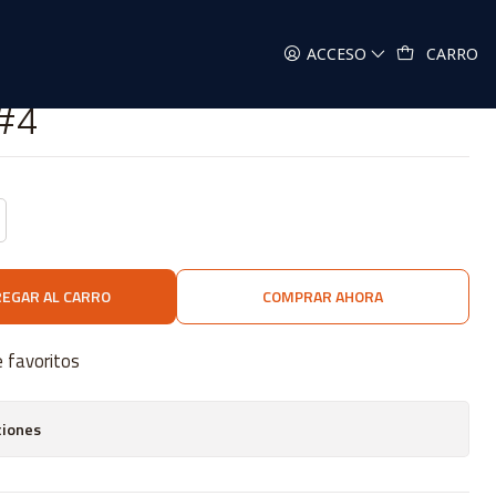
#4
ACCESO
CARRO
 #4
EGAR AL CARRO
COMPRAR AHORA
e favoritos
ciones