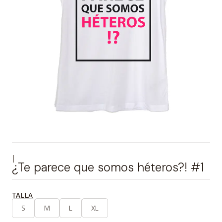
|
¿Te parece que somos héteros?! #1
TALLA
S
M
L
XL