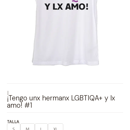
|
¡Tengo unx hermanx LGBTIQA+ y lx
amo! #1
TALLA
S
M
L
XL