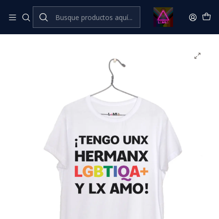
Inicio
Catálogo Classic
Frases Classic
¡Tengo unx hermanx LGBTIQA+ y lx amo! #1