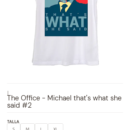
|
The Office - Michael that's what she
said #2
TALLA
S
M
L
XL