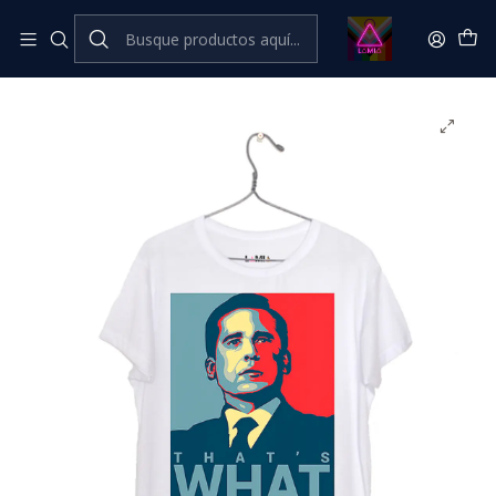
Inicio
Catálogo Classic
Cine Series y TV Classic
The Office - Michael that's what she said #2