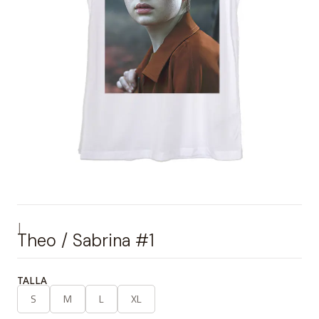
|
Theo / Sabrina #1
TALLA
S
M
L
XL