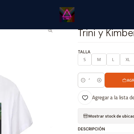
tálogo Classic
Cine Series y TV Classic
Trini y Kimberly / Power 
|
Trini y Kimbe
TALLA
S
M
L
XL
AGR
Cantidad
Agregar a la lista d
Mostrar stock de ubica
DESCRIPCIÓN