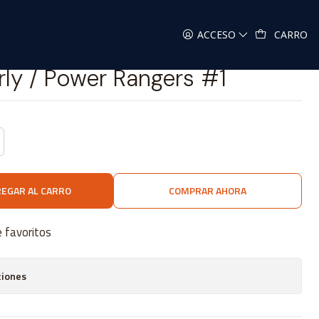
Rangers #1
ACCESO
CARRO
rly / Power Rangers #1
EGAR AL CARRO
COMPRAR AHORA
e favoritos
ciones