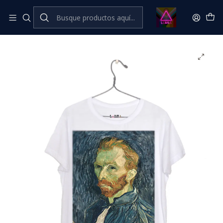
Inicio
Catálogo Classic
LGBTIQANB+ Classic
Vincent van Gogh #1