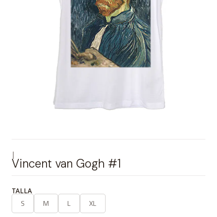
|
Vincent van Gogh #1
TALLA
S
M
L
XL