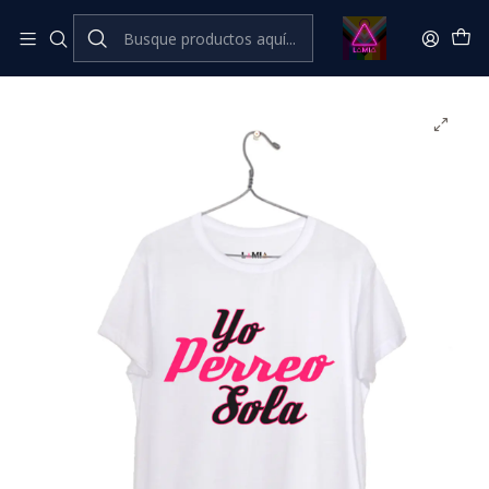
Inicio
Catálogo Classic
⭐ CLÁSICOS LÂMIA⭐ Classic
Yo perreo sola #2