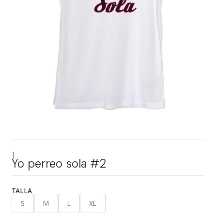
|
Yo perreo sola #2
TALLA
S
M
L
XL