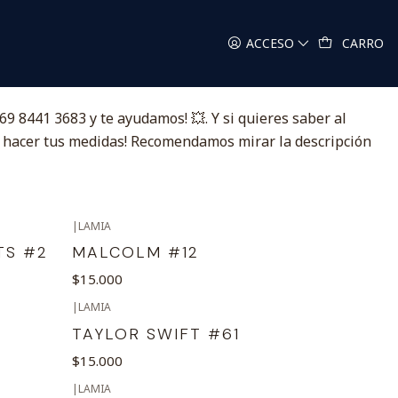
ACCESO
CARRO
9 8441 3683 y te ayudamos! 💥. Y si quieres saber al
es hacer tus medidas! Recomendamos mirar la descripción
|
LAMIA
TS #2
MALCOLM #12
$15.000
|
LAMIA
TAYLOR SWIFT #61
$15.000
|
LAMIA