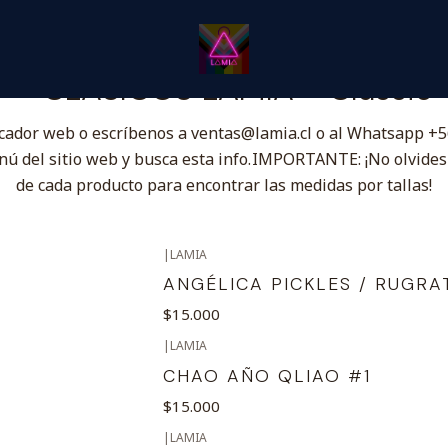
Inicio
Catálogo Classic
⭐ CLÁSICOS LÂMIA⭐ Classic
⭐ CLÁSICOS LÂMIA⭐ Classic
cador web o escríbenos a ventas@lamia.cl o al Whatsapp +56
menú del sitio web y busca esta info. IMPORTANTE: ¡No olvid
de cada producto para encontrar las medidas por tallas!
|
LAMIA
ANGÉLICA PICKLES / RUGRA
$15.000
|
LAMIA
CHAO AÑO QLIAO #1
$15.000
|
LAMIA